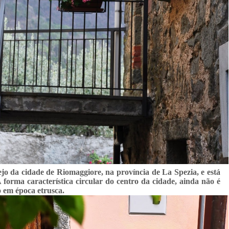
ejo da cidade de Riomaggiore, na província de La Spezia, e está
 forma característica circular do centro da cidade, ainda não é
o em época etrusca.