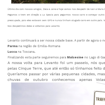
Último dia com nossos amigos, Zeca e Jane e hoje vamos nos despedir de Ivan e Maria 
Pegamos o trem em direção a La Spezia para pegarmos nosso carro e começar outro r
preocupada, pois eles estavam sem GPS e nunca tinham alugado carro em outro país. Ma
Nos despedimos deles e voltamos para Levanto.
Levanto continuará a ser nossa cidade base. A partir de agora o no
Parma
na região de Emilia-Romana
Lucca
na Toscana
.
Finalizando esta parte seguiremos para
Malcesine
no Lago di Gar
A nossa volta para Levanto foi um passeio, nós q
pelas Cinque Terre, que até então só tínhamos feito 
Queríamos passar por várias pequenas cidades, mas
chuvas de outubro conhecemos apenas Volas