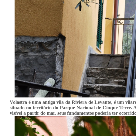
Volastra é uma antiga vila da Riviera de Levante, é um vilar
situado no território do Parque Nacional de Cinque Terre. A
visível a partir do mar, seus fundamentos poderia ter ocorrid