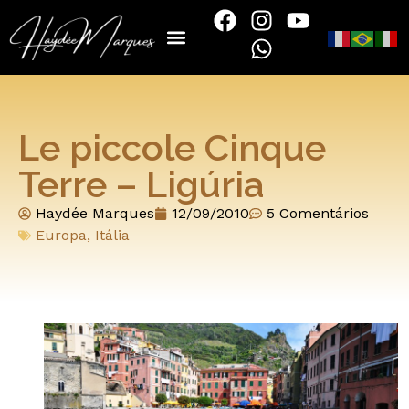
Le piccole Cinque
Terre – Ligúria
Haydée Marques
12/09/2010
5 Comentários
Europa
,
Itália