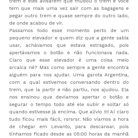
trem e eles avisarem que mudou o trem e você
tem que mais uma vez sair com as bagagens e
pegar outro trem e quase sempre do outro lado,
de onde acabou de vir.
Passamos todo esse momento perto de um
pequeno elevador e quem diz que a gente sabia
usar, achávamos que estava estragado, pois
apertávamos o botão e não funcionava nada.
Claro que esse elevador é uma coisa meio
arcaica né? Mas como sempre a gente encontra
alguém para nos ajudar. Uma garota Argentina,
com a qual estivemos conversando dentro do
trem, que ía partir e não partiu, nos ajudou. Ela
nos ensinou que devíamos apertar o botão e
segurar o tempo todo até ele subir e soltar só
quando estivesse já encima. Que alívio !!!! Aí claro
tudo ficou mais fácil, rsrsrsr. Não víamos a hora
de chegar em Levanto, para descansar, pois
tínhamos ficado desde as 05:00 horas da manhã