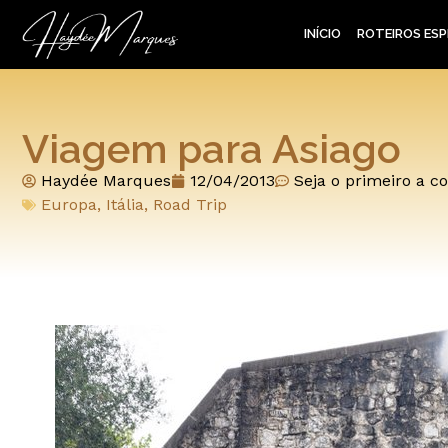
INÍCIO
ROTEIROS ESP
Viagem para Asiago
Haydée Marques
12/04/2013
Seja o primeiro a c
Europa
,
Itália
,
Road Trip