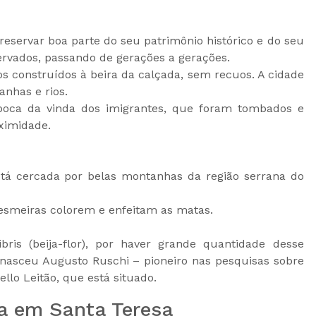
reservar boa parte do seu patrimônio histórico e do seu
ervados, passando de gerações a gerações.
s construídos à beira da calçada, sem recuos. A cidade
nhas e rios.
poca da vinda dos imigrantes, que foram tombados e
ximidade.
tá cercada por belas montanhas da região serrana do
resmeiras colorem e enfeitam as matas.
s (beija-flor), por haver grande quantidade desse
nasceu Augusto Ruschi – pioneiro nas pesquisas sobre
llo Leitão, que está situado.
a em Santa Teresa