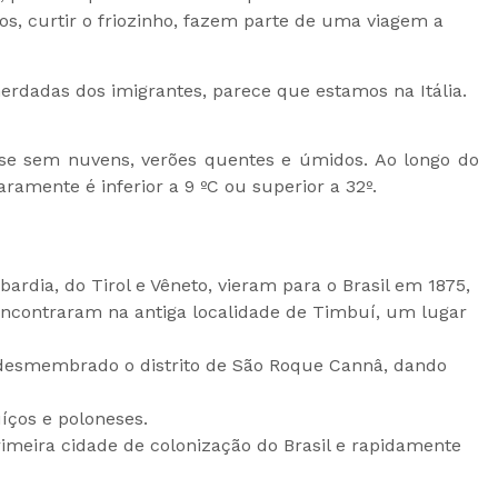
os, curtir o friozinho, fazem parte de uma viagem a
erdadas dos imigrantes, parece que estamos na Itália.
ase sem nuvens, verões quentes e úmidos. Ao longo do
aramente é inferior a 9 ºC ou superior a 32º.
ardia, do Tirol e Vêneto, vieram para o Brasil em 1875,
ncontraram na antiga localidade de Timbuí, um lugar
desmembrado o distrito de Sã
o Roque Cannâ, dando
ços e poloneses.
imeira cidade de colonização do Brasil e rapidamente