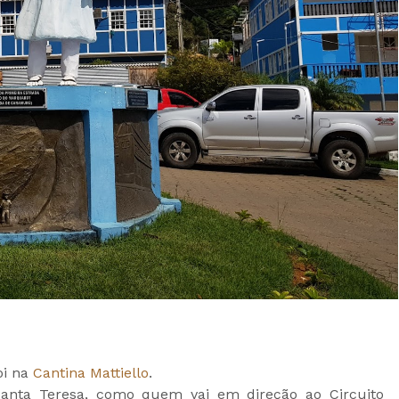
oi na
Cantina Mattiello
.
Santa Teresa, como quem vai em direção ao Circuito